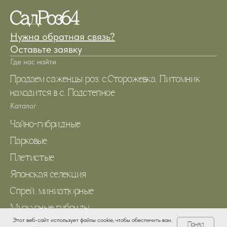
СадРоз64
Нужна обратная связь?
Оставьте заявку
Где нас найти
Продаем саженцы роз, с.Сторожевка. Питомник
находится в с. Подстепное
Каталог
Чайно-гибридные
Парковые
Плетистые
Японская селекция
Спрей, миниатюрные
Мускусные гибриды
Этот веб-сайт использует файлы cookie, чтобы обеспечить вам
Меню
Понял