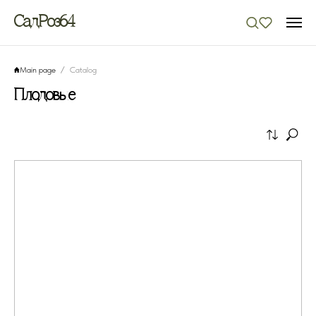
СадРоз64
Main page
Catalog
Плодовые