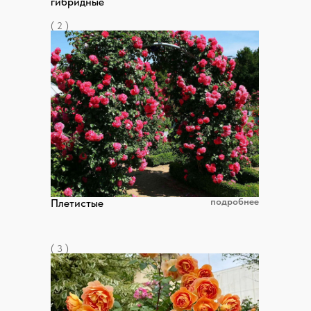
гибридные
( 2 )
подробнее
Плетистые
( 3 )