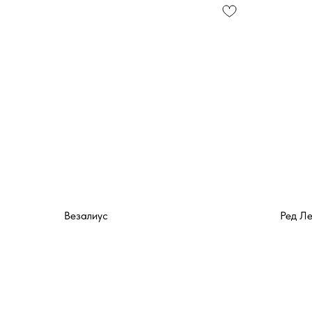
Везалиус
Ред Л