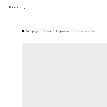
К каталогу
Main page
Розы
Парковые
Розоман Жанон