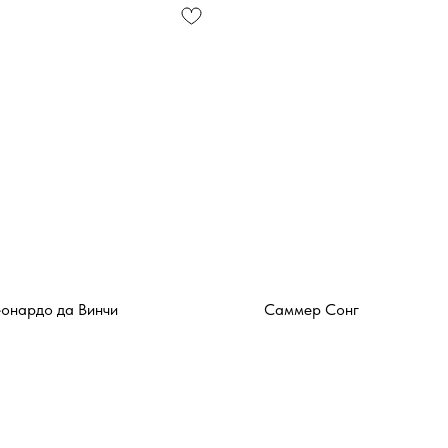
еонардо да Винчи
Саммер Сонг