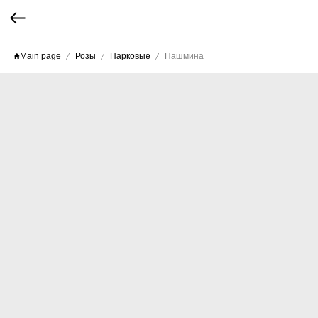
Main page
Розы
Парковые
Пашмина