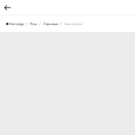
Main page
Розы
Парковые
Хани Дижон