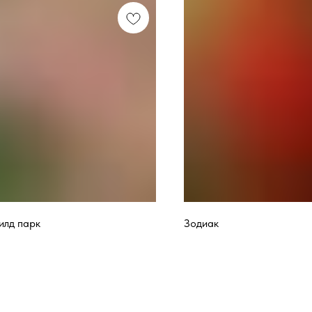
илд парк
Зодиак