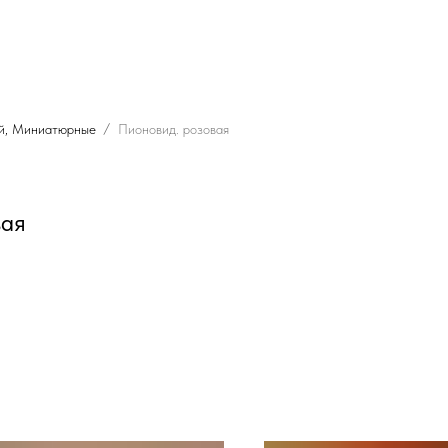
й, Миниатюрные
Пионовид. розовая
вая