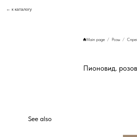
к каталогу
Main page
Розы
Спре
Пионовид. розо
See also