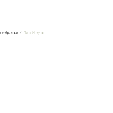
о-гибридные
Пинк Интуишн