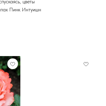
спускаясь, цветы
запах Пинк Интуишн