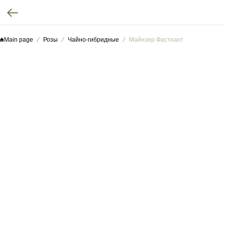
Main page
Розы
Чайно-гибридные
Майнзер Фастнахт