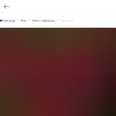
Main page
Розы
Чайно-гибридные
Ред пиано