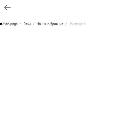
Main page
Розы
Чайно-гибридные
Эксплорер