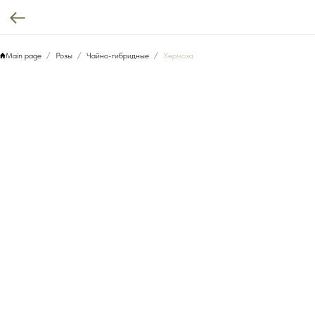
Main page
Розы
Чайно-гибридные
Хермоза