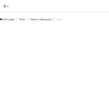
Main page
Розы
Чайно-гибридные
Аква