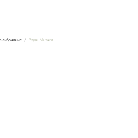
о-гибридные
Эдди Митчел