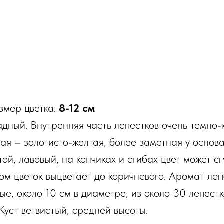
азмер цветка:
8-12 см
адный. Внутренняя часть лепестков очень темно-
ая – золотисто-желтая, более заметная у основа
той, лавовый, на кончиках и сгибах цвет может с
ом цветок выцветает до коричневого. Аромат легк
е, около 10 см в диаметре, из около 30 лепестк
Куст ветвистый, средней высоты.