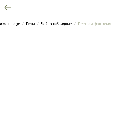
Main page
Розы
Чайно-гибридные
Пестрая фантазия