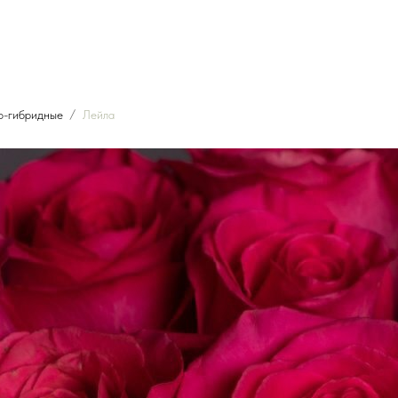
о-гибридные
Лейла