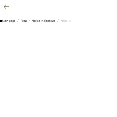
Main page
Розы
Чайно-гибридные
Нарине