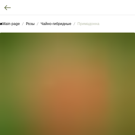
Main page
Розы
Чайно-гибридные
Примадонна